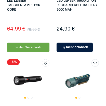
LED LENSER
LED LENSER 18650 LI-ION
TASCHENLAMPE P5R
RECHARGEABLE BATTERY
CORE
3000 MAH
64,99
€
24,90
€
79,90
€
mehr erfahren
In den Warenkorb
15%