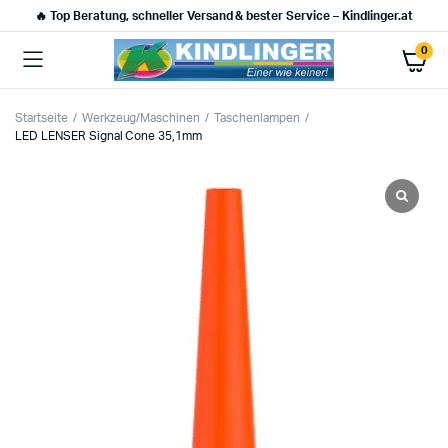
🔥 Top Beratung, schneller Versand & bester Service – Kindlinger.at
0
Startseite
Werkzeug/Maschinen
Taschenlampen
LED LENSER Signal Cone 35,1mm