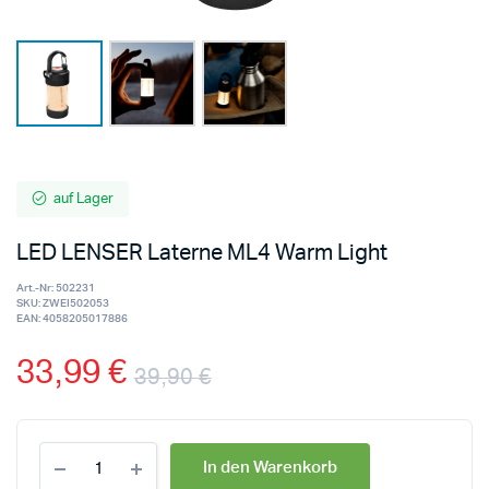
auf Lager
LED LENSER Laterne ML4 Warm Light
Art.-Nr:
502231
SKU:
ZWEI502053
EAN:
4058205017886
33,99
€
39,90
€
In den Warenkorb