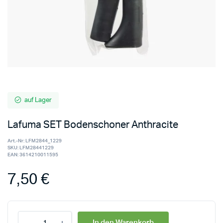
auf Lager
Lafuma SET Bodenschoner Anthracite
Art.-Nr:
LFM2844_1229
SKU:
LFM28441229
EAN:
3614210011595
7,50
€
In den Warenkorb