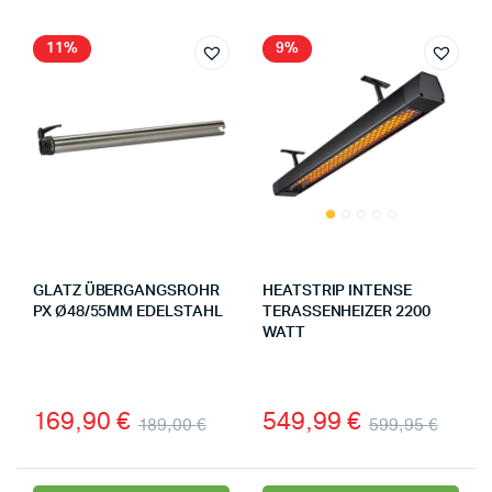
11%
9%
GLATZ ÜBERGANGSROHR
HEATSTRIP INTENSE
PX Ø48/55MM EDELSTAHL
TERASSENHEIZER 2200
WATT
169,90
€
549,99
€
189,00
€
599,95
€