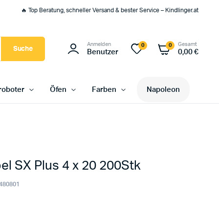
🔥 Top Beratung, schneller Versand & bester Service – Kindlinger.at
Anmelden
Gesamt
0
0
Suche
Benutzer
0,00
€
oboter
Öfen
Farben
Napoleon
el SX Plus 4 x 20 200Stk
480801