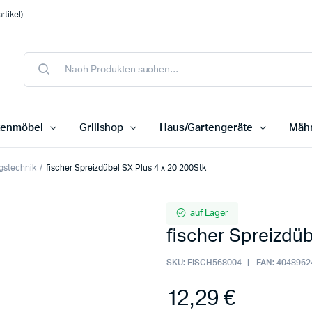
tikel)
tenmöbel
Grillshop
Haus/Gartengeräte
Mähr
gstechnik
fischer Spreizdübel SX Plus 4 x 20 200Stk
auf Lager
fischer Spreizdüb
SKU:
FISCH568004
EAN:
4048962
12,29
€