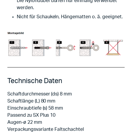
Die Nylondübel dürfen nur einmalig verwendet
werden.
Nicht für Schaukeln, Hängematten o. ä. geeignet.
Technische Daten
Schaftdurchmesser (ds) 8 mm
Schaftlänge (L) 80 mm
Einschraubtiefe (s) 58 mm
Passend zu SX Plus 10
Augen-ø 22 mm
Verpackungsvariante Faltschachtel