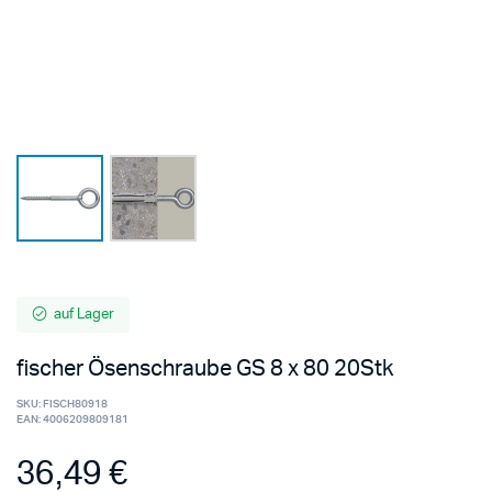
auf Lager
fischer Ösenschraube GS 8 x 80 20Stk
SKU:
FISCH80918
EAN:
4006209809181
36,49
€