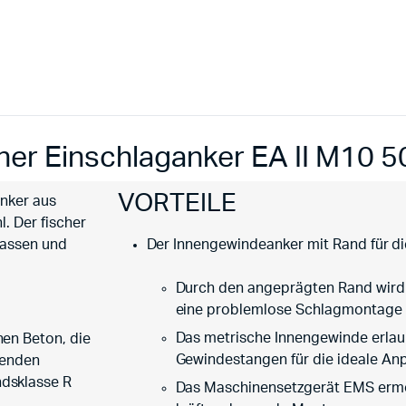
cher Einschlaganker EA II M10 5
VORTEILE
anker aus
. Der fischer
rassen und
Der Innengewindeanker mit Rand für d
Durch den angeprägten Rand wird e
eine problemlose Schlagmontage s
Das metrische Innengewinde erla
en Beton, die
Gewindestangen für die ideale A
genden
dsklasse R
Das Maschinensetzgerät EMS ermögl