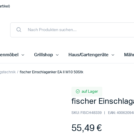
tikel)
tenmöbel
Grillshop
Haus/Gartengeräte
Mähr
gstechnik
fischer Einschlaganker EA II M10 50Stk
auf Lager
fischer Einschlag
SKU:
FISCH48339
EAN:
40062094
55,49
€