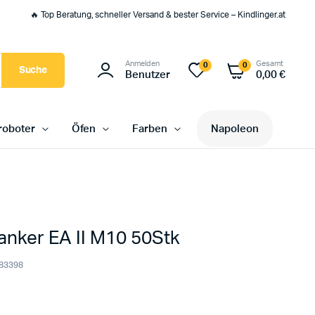
🔥 Top Beratung, schneller Versand & bester Service – Kindlinger.at
Anmelden
Gesamt
0
0
Suche
Benutzer
0,00
€
oboter
Öfen
Farben
Napoleon
anker EA II M10 50Stk
83398