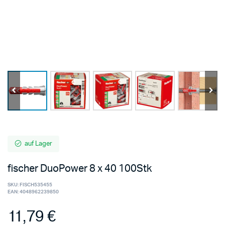
auf Lager
fischer DuoPower 8 x 40 100Stk
SKU:
FISCH535455
EAN:
4048962239850
11,79
€