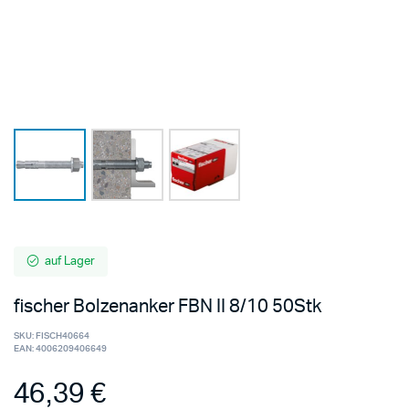
auf Lager
fischer Bolzenanker FBN II 8/10 50Stk
SKU:
FISCH40664
EAN:
4006209406649
46,39
€