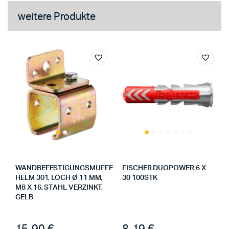
weitere Produkte
WANDBEFESTIGUNGSMUFFE
FISCHER DUOPOWER 6 X
HELM 301, LOCH Ø 11 MM,
30 100STK
M8 X 16, STAHL VERZINKT,
GELB
15,90
€
8,19
€