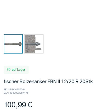
auf Lager
fischer Bolzenanker FBN II 12/20 R 20Stk
SKU:
FISCH507564
EAN:
4048962087475
100,99
€