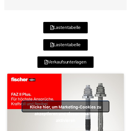
Lastentabelle
Lastentabelle
Verkaufsunterlagen
Klicke hier, um Marketing-Cookies zu
akzeptieren und diesen Inhalt zu
aktivieren