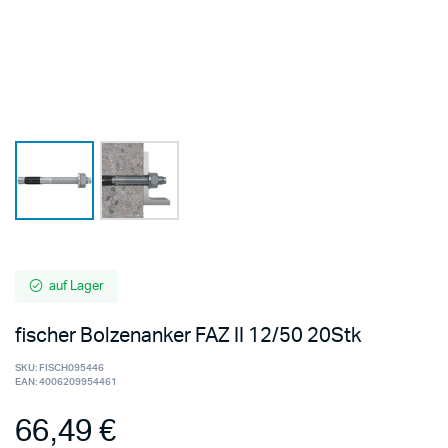
auf Lager
fischer Bolzenanker FAZ II 12/50 20Stk
SKU:
FISCH095446
EAN:
4006209954461
66,49
€