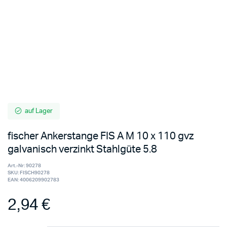
auf Lager
fischer Ankerstange FIS A M 10 x 110 gvz
galvanisch verzinkt Stahlgüte 5.8
Art.-Nr:
90278
SKU:
FISCH90278
EAN:
4006209902783
2,94
€