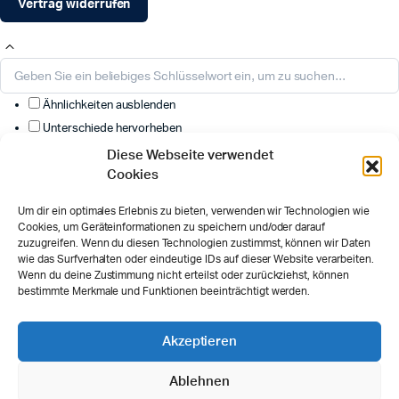
Vertrag widerrufen
Ähnlichkeiten ausblenden
Unterschiede hervorheben
Diese Webseite verwendet
Wählen Sie die anzuzeigenden Felder aus. Andere werden
Cookies
ausgeblendet. Ziehen und ablegen, um die Reihenfolge neu
anzuordnen.
Um dir ein optimales Erlebnis zu bieten, verwenden wir Technologien wie
Cookies, um Geräteinformationen zu speichern und/oder darauf
Bild
zuzugreifen. Wenn du diesen Technologien zustimmst, können wir Daten
Art.-Nr
wie das Surfverhalten oder eindeutige IDs auf dieser Website verarbeiten.
Bewertung
Wenn du deine Zustimmung nicht erteilst oder zurückziehst, können
bestimmte Merkmale und Funktionen beeinträchtigt werden.
Preis
Bestand
Verfügbarkeit
Akzeptieren
In den Warenkorb
Beschreibung
Ablehnen