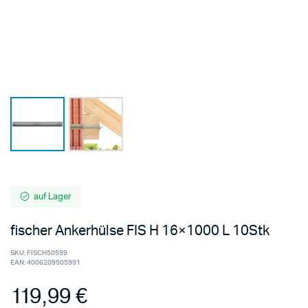
auf Lager
fischer Ankerhülse FIS H 16×1000 L 10Stk
SKU:
FISCH50599
EAN:
4006209505991
119,99
€