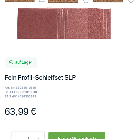
auf Lager
Fein Profil-Schleifset SLP
Art.-Nr:
63031010810
SKU:
FEI63031010810
EAN:
4014586392912
63,99
€
In den Warenkorb