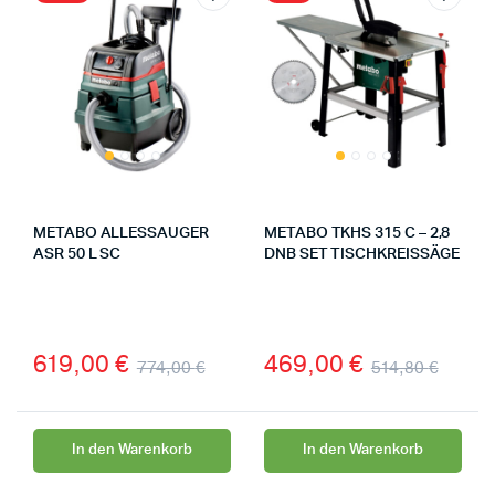
METABO ALLESSAUGER
METABO TKHS 315 C – 2,8
ASR 50 L SC
DNB SET TISCHKREISSÄGE
619,00
€
469,00
€
774,00
€
514,80
€
In den Warenkorb
In den Warenkorb