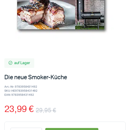
auf Lager
Die neue Smoker-Küche
Art.-Nr:
9783958431492
SKU:
HE9783958431492
EAN:
9783958431492
23,99
€
29,95
€