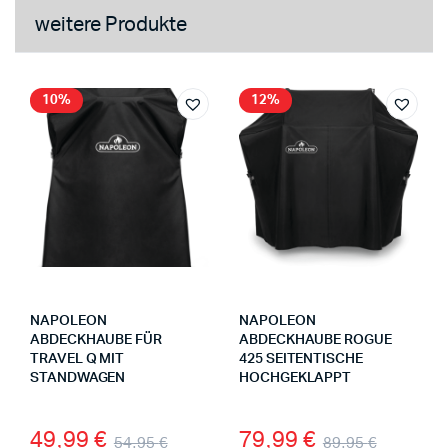
weitere Produkte
10%
12%
NAPOLEON
NAPOLEON
ABDECKHAUBE FÜR
ABDECKHAUBE ROGUE
TRAVEL Q MIT
425 SEITENTISCHE
STANDWAGEN
HOCHGEKLAPPT
49,99
€
79,99
€
54,95
€
89,95
€