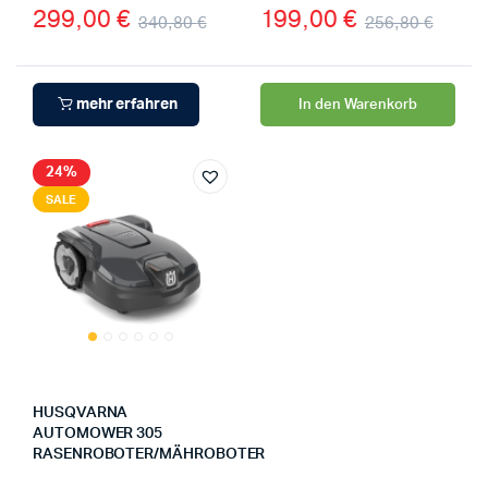
299,00
€
199,00
€
340,80
€
256,80
€
mehr erfahren
In den Warenkorb
24%
SALE
HUSQVARNA
AUTOMOWER 305
RASENROBOTER/MÄHROBOTER