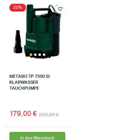
22%
METABO TP 7500 SI
KLARWASSER
TAUCHPUMPE
179,00
€
229,20
€
In den Warenkorb