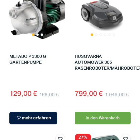
METABO P 3300 G
HUSQVARNA
GARTENPUMPE
AUTOMOWER 305
RASENROBOTER/MÄHROBOTE
129,00
€
799,00
€
168,00
€
1.049,00
€
mehr erfahren
In den Warenkorb
27%