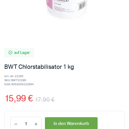
auf Lager
BWT Chlorstabilisator 1 kg
Art.-Nr:
22289
SKU:
BWT22289
EAN:
9002835222894
15,99
€
17,90
€
In den Warenkorb