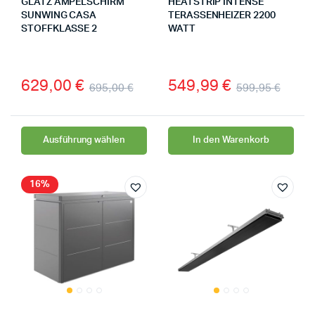
GLATZ AMPELSCHIRM
HEATSTRIP INTENSE
SUNWING CASA
TERASSENHEIZER 2200
STOFFKLASSE 2
WATT
629,00
€
549,99
€
695,00
€
599,95
€
Ausführung wählen
In den Warenkorb
16%