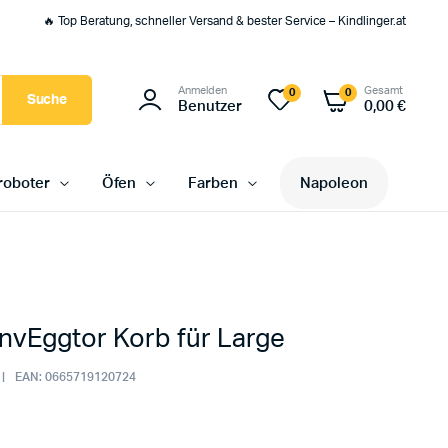
🔥 Top Beratung, schneller Versand & bester Service – Kindlinger.at
Anmelden
Gesamt
0
0
Suche
Benutzer
0,00
€
oboter
Öfen
Farben
Napoleon
nvEggtor Korb für Large
EAN:
0665719120724