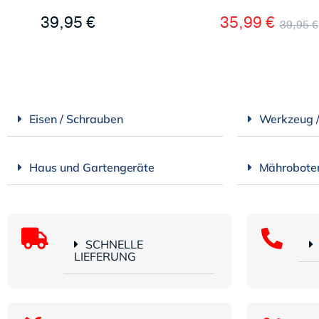
39,95
€
35,99
€
39,95
€
Eisen / Schrauben
Werkzeug 
Haus und Gartengeräte
Mährobote
SCHNELLE
LIEFERUNG