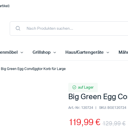
tikel)
tenmöbel
Grillshop
Haus/Gartengeräte
Mähr
Big Green Egg ConvEggtor Korb für Large
auf Lager
Big Green Egg Co
Art.-Nr:
120724
SKU:
BGE120724
119,99
€
129,99
€