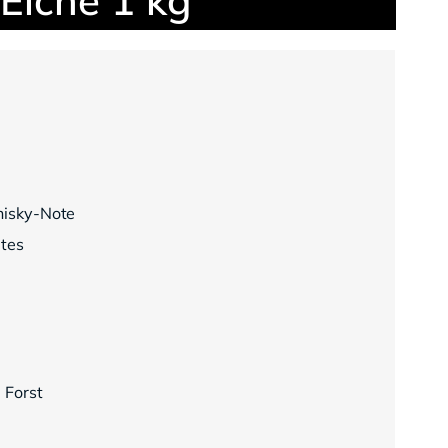
Whisky-Note
utes
 Forst