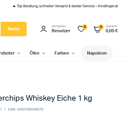
🔥 Top Beratung, schneller Versand & bester Service – Kindlinger.at
Anmelden
Gesamt
0
0
Suche
Benutzer
0,00
€
oboter
Öfen
Farben
Napoleon
rchips Whiskey Eiche 1 kg
1
EAN:
4260186640070