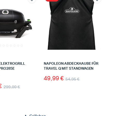
ELEKTROGRILL
NAPOLEON ABDECKHAUBE FÜR
PRO285E
TRAVEL Q MIT STANDWAGEN
49,99
€
1
ewertet
54,95
€
€
299,00
€
Grillshop