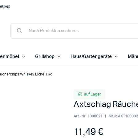
tikel)
tenmöbel
Grillshop
Haus/Gartengeräte
Mähr
ucherchips Whiskey Eiche 1 kg
auf Lager
Axtschlag Räuche
Art.-Nr:
1000021
SKU:
AXT100002
11,49
€