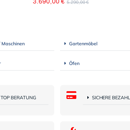
3.690,00
€
5.290,00
€
/ Maschinen
Gartenmöbel
r
Öfen
TOP BERATUNG
SICHERE BEZAH