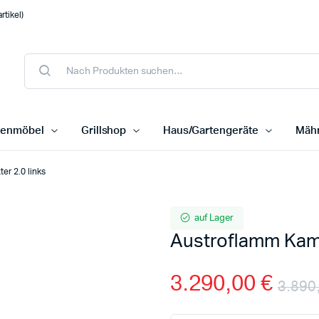
tikel)
tenmöbel
Grillshop
Haus/Gartengeräte
Mähr
er 2.0 links
auf Lager
Austroflamm Kami
3.290,00
€
3.890