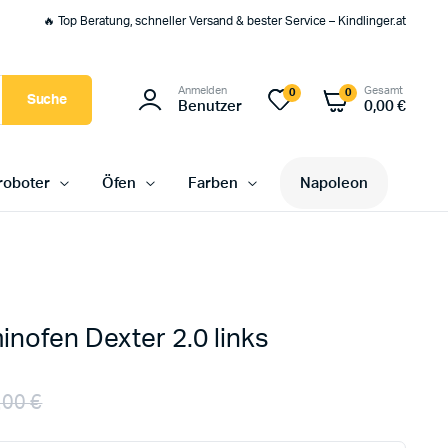
🔥 Top Beratung, schneller Versand & bester Service – Kindlinger.at
Anmelden
Gesamt
0
0
Suche
Benutzer
0,00
€
oboter
Öfen
Farben
Napoleon
nofen Dexter 2.0 links
,00
€