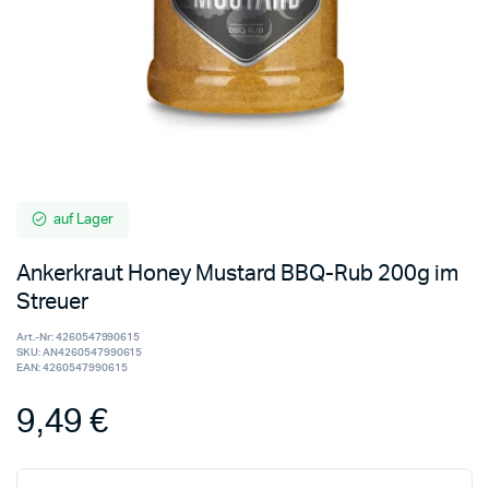
auf Lager
Ankerkraut Honey Mustard BBQ-Rub 200g im
Streuer
Art.-Nr:
4260547990615
SKU:
AN4260547990615
EAN:
4260547990615
9,49
€