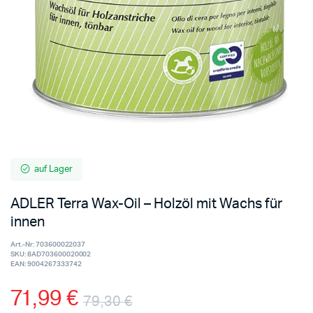
auf Lager
ADLER Terra Wax-Oil – Holzöl mit Wachs für
innen
Art.-Nr:
703600022037
SKU:
8AD703600020002
EAN:
9004267333742
71,99
€
79,30
€