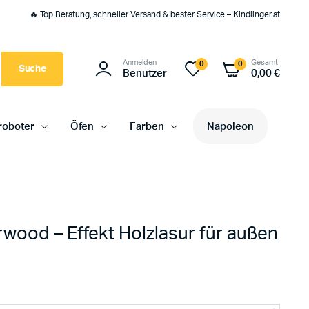
🔥 Top Beratung, schneller Versand & bester Service – Kindlinger.at
Anmelden
Gesamt
0
0
Suche
Benutzer
0,00
€
oboter
Öfen
Farben
Napoleon
erwood – Effekt Holzlasur für außen