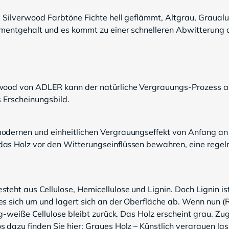
ex Silverwood Farbtöne Fichte hell geflämmt, Altgrau, Graua
gmentgehalt und es kommt zu einer schnelleren Abwitterung d
erwood von ADLER kann der natürliche Vergrauungs-Prozess
s Erscheinungsbild.
odernen und einheitlichen Vergrauungseffekt von Anfang an e
das Holz vor den Witterungseinflüssen bewahren, eine regel
eht aus Cellulose, Hemicellulose und Lignin. Doch Lignin ist
es sich um und lagert sich an der Oberfläche ab. Wenn nun (R
ig-weiße Cellulose bleibt zurück. Das Holz erscheint grau. Zug
 dazu finden Sie hier: Graues Holz – Künstlich vergrauen las