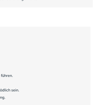
 führen.
dlich sein.
ung.