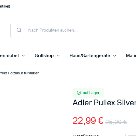
tikel)
tenmöbel
Grillshop
Haus/Gartengeräte
Mähr
ffekt Holzlasur für außen
auf Lager
Adler Pullex Silv
22,99
€
25,90
€