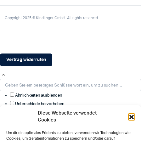
Copyright 2025 © Kindlinger GmbH. All rights reserved.
Vertrag widerrufen
Ähnlichkeiten ausblenden
Unterschiede hervorheben
Diese Webseite verwendet
Wählen Sie die anzuzeigenden Felder aus. Andere werden
Cookies
ausgeblendet. Ziehen und ablegen, um die Reihenfolge neu
anzuordnen.
Um dir ein optimales Erlebnis zu bieten, verwenden wir Technologien wie
Cookies, um Geräteinformationen zu speichern und/oder darauf
Bild